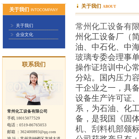
关于我们
ABOUT
关于我们
INTOCOMPANY
常州化工设备有
关于我们
企业文化
州化工设备厂（简
油、中石化、中
玻璃
专委会理事
联系我们
操作证培训中心
分站。国内
压力
干企业之一，具备
设备生产许可证、
系，为石油、化
常州化工设备有限公司
备，是我国《固
手机 18015077529
电话：0519-86765053
机
、
刮料机
部颁
邮箱 ：362400893@qq.com
地 址：常州市钟楼区龙城大道